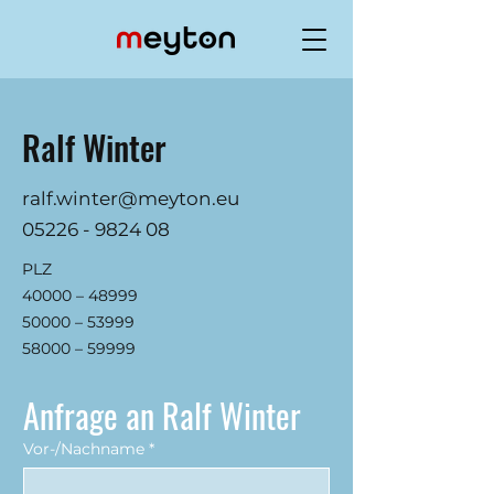
Ralf Winter
ralf.winter@meyton.eu
05226 - 9824 08
PLZ
40000 – 48999
50000 – 53999
58000 – 59999
Anfrage an Ralf Winter
Vor-/Nachname
*