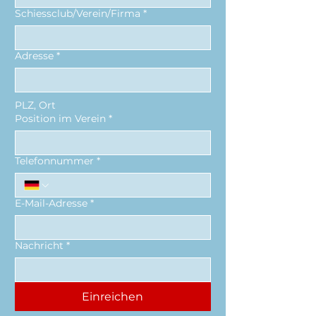
Schiessclub/Verein/Firma
*
Adresse
*
PLZ, Ort
Position im Verein
*
Telefonnummer
*
E-Mail-Adresse
*
Nachricht
*
Einreichen